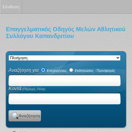
Σύνδεση
Επαγγελματικός Οδηγός Μελών Αθλητικού
Συλλόγου Καπανδριτίου
Αναζήτηση για
Επιχειρήσεις
Εκδηλώσεις - Προσφορές
Κοντά
(Περιοχή, Πόλη)
Αναζήτηση