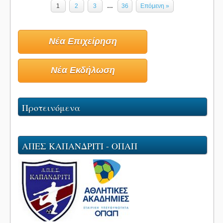
1
2
3
…
36
Επόμενη »
Νέα Επιχείρηση
Νέα Εκδήλωση
Προτεινόμενα
ΑΠΕΣ ΚΑΠΑΝΔΡΙΤΙ - ΟΠΑΠ