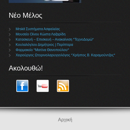
Νέο Μέλος
Mrskit Συστήματα Ασφαλείας
Μουσείο Οίνου Κώστα Λαζαρίδη
Κατασκευή – Επισκευή – Ανακαίνιση *ΤεχνοΔομώ*
Κουλαλόγλου Δημήτριος | Περίπτερα
Φαρμακείο *Ματίνα Θανοπούλου*
Χειρούργος Ωτορινολαρυγγολόγος *Χρήστος Β. Καραμούντζος*
Ακολουθώ!
Αρχική