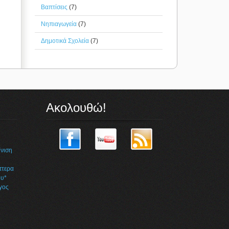
Βαπτίσεις
(7)
Νηπιαγωγεία
(7)
Δημοτικά Σχολεία
(7)
Ακολουθώ!
η
νιση
πτερα
υ*
γος