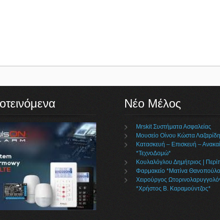
οτεινόμενα
Νέο Μέλος
Mrskit Συστήματα Ασφαλείας
Μουσείο Οίνου Κώστα Λαζαρίδ
Κατασκευή – Επισκευή – Ανακαί
*ΤεχνοΔομώ*
Κουλαλόγλου Δημήτριος | Περί
Φαρμακείο *Ματίνα Θανοπούλο
Χειρούργος Ωτορινολαρυγγολό
*Χρήστος Β. Καραμούντζος*