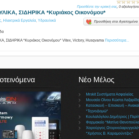
Προσθέστε την κριτική σας
, 0 αξιολογήσε
ΛΙΚΑ, ΣΙΔΗΡΙΚΑ *Κυριάκος Οικονόμου*
ς
,
Ηλεκτρικά Εργαλεία
,
Υδραυλικά
Προσθήκη στα Αγαπημένα
άδα
, ΣΙΔΗΡΙΚΑ *Κυριάκος Οικονόμου* Vitex, Victory, Husqvama
Περισσότερα...
οτεινόμενα
Νέο Μέλος
Mrskit Συστήματα Ασφαλείας
Μουσείο Οίνου Κώστα Λαζαρίδ
Κατασκευή – Επισκευή – Ανακαί
*ΤεχνοΔομώ*
Κουλαλόγλου Δημήτριος | Περί
Φαρμακείο *Ματίνα Θανοπούλο
Χειρούργος Ωτορινολαρυγγολό
*Χρήστος Β. Καραμούντζος*