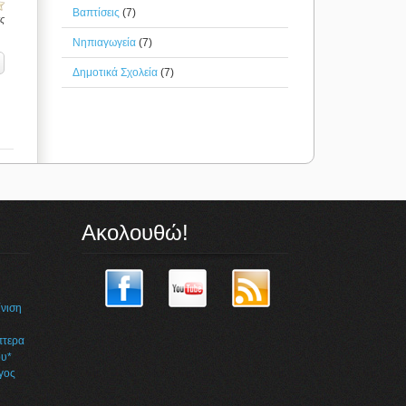
Βαπτίσεις
(7)
ις
Νηπιαγωγεία
(7)
Δημοτικά Σχολεία
(7)
Ακολουθώ!
η
νιση
πτερα
υ*
γος