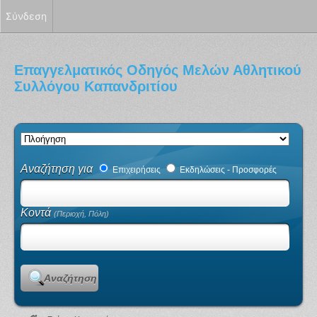
Σύνδεση
Επαγγελματικός Οδηγός Μελών Αθλητικού
Συλλόγου Καπανδριτίου
Αναζήτηση για
Επιχειρήσεις
Εκδηλώσεις - Προσφορές
Κοντά
(Περιοχή, Πόλη)
Αναζήτηση