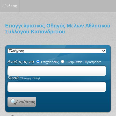
Σύνδεση
Επαγγελματικός Οδηγός Μελών Αθλητικού
Συλλόγου Καπανδριτίου
Αναζήτηση για
Επιχειρήσεις
Εκδηλώσεις - Προσφορές
Κοντά
(Περιοχή, Πόλη)
Αναζήτηση