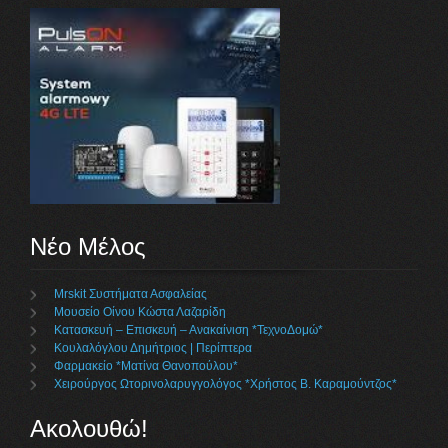
Νέο Μέλος
Mrskit Συστήματα Ασφαλείας
Μουσείο Οίνου Κώστα Λαζαρίδη
Κατασκευή – Επισκευή – Ανακαίνιση *ΤεχνοΔομώ*
Κουλαλόγλου Δημήτριος | Περίπτερα
Φαρμακείο *Ματίνα Θανοπούλου*
Χειρούργος Ωτορινολαρυγγολόγος *Χρήστος Β. Καραμούντζος*
Ακολουθώ!