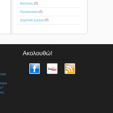
Βαπτίσεις
(7)
Νηπιαγωγεία
(7)
Δημοτικά Σχολεία
(7)
Ακολουθώ!
η
νιση
πτερα
υ*
γος