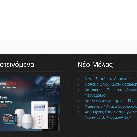
οτεινόμενα
Νέο Μέλος
Mrskit Συστήματα Ασφαλείας
Μουσείο Οίνου Κώστα Λαζαρίδ
Κατασκευή – Επισκευή – Ανακαί
*ΤεχνοΔομώ*
Κουλαλόγλου Δημήτριος | Περί
Φαρμακείο *Ματίνα Θανοπούλο
Χειρούργος Ωτορινολαρυγγολό
*Χρήστος Β. Καραμούντζος*