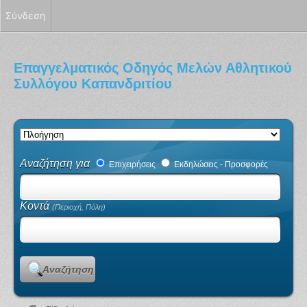
Σύνδεση
Επαγγελματικός Οδηγός Μελών Αθλητικού
Συλλόγου Καπανδριτίου
Αναζήτηση για
Επιχειρήσεις
Εκδηλώσεις - Προσφορές
Κοντά
(Περιοχή, Πόλη)
Αναζήτηση