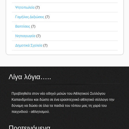
Ψητοπωλεία
(7)
Γαμήλιες Δεξιώσεις
(7)
Βαπτίσεις
(7)
Νηπιαγωγεία
(7)
Δημοτικά Σχολεία
(7)
Λίγα λόγια…..
Προβληθείτε στον νέο οδηγό μελών του Αθλητικού Συλλόγου
Καπανδριτίου και δώστε σε ένα ερασιτεχνικό αθλητικό σύλλογο την
δύναμη να δώσει σε όλα τα παιδιά του τόπου μας τη χαρά του
παιχνιδιού - αθλητισμού.
Προτεινόμενα