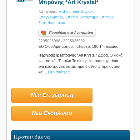
Μπράνης *Art Krystal*
Κατηγορίες
E-shop
,
Είδη Δώρων
,
Επαγγελματίες
,
Έπιπλα
,
Κατάστημα Επίπλων
,
Σπίτι
,
Φωτιστικά
Προσθήκη στα Αγαπημένα
2295026098 / 2295026082
ΕΟ Οίου Αμφιαρείου, Ταξιάρχες 190 14, Ελλάδα
Περιγραφή:
Μπράνης *Art Krystal* Δώρα, Οικιακά
Φωτιστικά , Έπιπλα Το eidispitioubranis.gr είναι
ένα ηλεκτρονικό κατάστημα διάθεσης προϊόντων
και…
Περισσότερα...
Νέα Επιχείρηση
Νέα Εκδήλωση
Προτεινόμενα