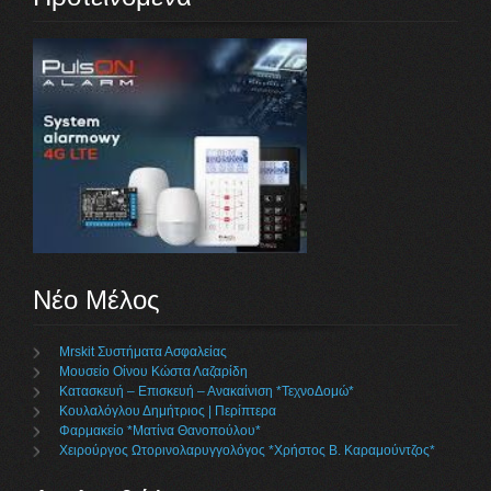
Νέο Μέλος
Mrskit Συστήματα Ασφαλείας
Μουσείο Οίνου Κώστα Λαζαρίδη
Κατασκευή – Επισκευή – Ανακαίνιση *ΤεχνοΔομώ*
Κουλαλόγλου Δημήτριος | Περίπτερα
Φαρμακείο *Ματίνα Θανοπούλου*
Χειρούργος Ωτορινολαρυγγολόγος *Χρήστος Β. Καραμούντζος*