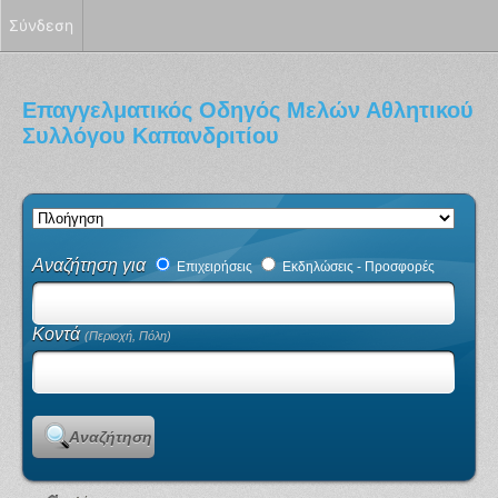
Σύνδεση
Επαγγελματικός Οδηγός Μελών Αθλητικού
Συλλόγου Καπανδριτίου
Αναζήτηση για
Επιχειρήσεις
Εκδηλώσεις - Προσφορές
Κοντά
(Περιοχή, Πόλη)
Αναζήτηση