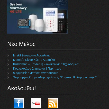
Νέο Μέλος
Mrskit Συστήματα Ασφαλείας
Μουσείο Οίνου Κώστα Λαζαρίδη
Κατασκευή – Επισκευή – Ανακαίνιση *ΤεχνοΔομώ*
Κουλαλόγλου Δημήτριος | Περίπτερα
Φαρμακείο *Ματίνα Θανοπούλου*
Χειρούργος Ωτορινολαρυγγολόγος *Χρήστος Β. Καραμούντζος*
Ακολουθώ!