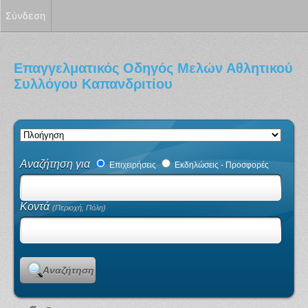
Σύνδεση
Επαγγελματικός Οδηγός Μελών Αθλητικού
Συλλόγου Καπανδριτίου
Αναζήτηση για
Επιχειρήσεις
Εκδηλώσεις - Προσφορές
Κοντά
(Περιοχή, Πόλη)
Αναζήτηση