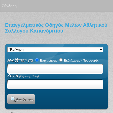
Σύνδεση
Επαγγελματικός Οδηγός Μελών Αθλητικού
Συλλόγου Καπανδριτίου
Αναζήτηση για
Επιχειρήσεις
Εκδηλώσεις - Προσφορές
Κοντά
(Περιοχή, Πόλη)
Αναζήτηση