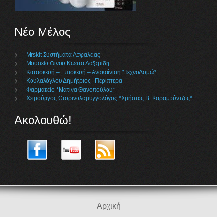
Νέο Μέλος
Mrskit Συστήματα Ασφαλείας
Μουσείο Οίνου Κώστα Λαζαρίδη
Κατασκευή – Επισκευή – Ανακαίνιση *ΤεχνοΔομώ*
Κουλαλόγλου Δημήτριος | Περίπτερα
Φαρμακείο *Ματίνα Θανοπούλου*
Χειρούργος Ωτορινολαρυγγολόγος *Χρήστος Β. Καραμούντζος*
Ακολουθώ!
Αρχική