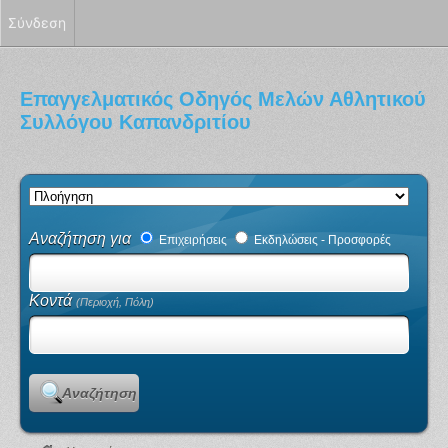
Σύνδεση
Επαγγελματικός Οδηγός Μελών Αθλητικού
Συλλόγου Καπανδριτίου
Αναζήτηση για
Επιχειρήσεις
Εκδηλώσεις - Προσφορές
Κοντά
(Περιοχή, Πόλη)
Αναζήτηση