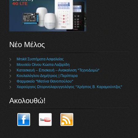
Νέο Μέλος
Mrskit Συστήματα Ασφαλείας
Μουσείο Οίνου Κώστα Λαζαρίδη
Κατασκευή – Επισκευή – Ανακαίνιση *ΤεχνοΔομώ*
Κουλαλόγλου Δημήτριος | Περίπτερα
Φαρμακείο *Ματίνα Θανοπούλου*
Χειρούργος Ωτορινολαρυγγολόγος *Χρήστος Β. Καραμούντζος*
Ακολουθώ!