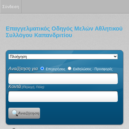
Σύνδεση
Επαγγελματικός Οδηγός Μελών Αθλητικού
Συλλόγου Καπανδριτίου
Αναζήτηση για
Επιχειρήσεις
Εκδηλώσεις - Προσφορές
Κοντά
(Περιοχή, Πόλη)
Αναζήτηση