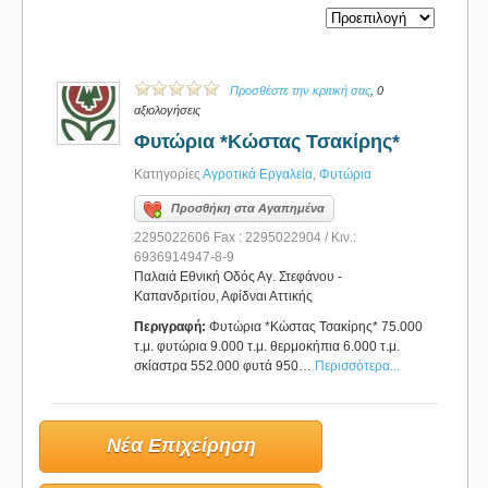
Προσθέστε την κριτική σας
, 0
αξιολογήσεις
Φυτώρια *Κώστας Τσακίρης*
Κατηγορίες
Αγροτικά Εργαλεία
,
Φυτώρια
Προσθήκη στα Αγαπημένα
2295022606 Fax : 2295022904 / Κιν.:
6936914947-8-9
Παλαιά Εθνική Οδός Αγ. Στεφάνου -
Καπανδριτίου, Αφίδναι Αττικής
Περιγραφή:
Φυτώρια *Κώστας Τσακίρης* 75.000
τ.μ. φυτώρια 9.000 τ.μ. θερμοκήπια 6.000 τ.μ.
σκίαστρα 552.000 φυτά 950…
Περισσότερα...
Νέα Επιχείρηση