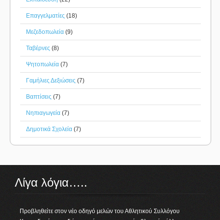
Επαγγελματίες
(18)
Μεζεδοπωλεία
(9)
Ταβέρνες
(8)
Ψητοπωλεία
(7)
Γαμήλιες Δεξιώσεις
(7)
Βαπτίσεις
(7)
Νηπιαγωγεία
(7)
Δημοτικά Σχολεία
(7)
Λίγα λόγια…..
Προβληθείτε στον νέο οδηγό μελών του Αθλητικού Συλλόγου