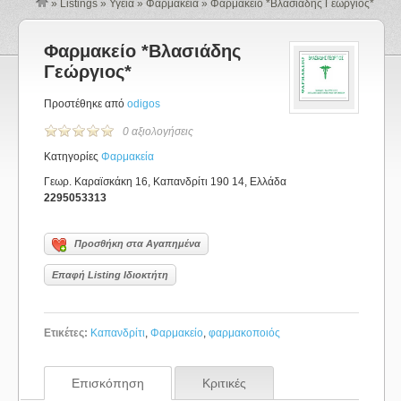
»
Listings
»
Υγεία
»
Φαρμακεία
»
Φαρμακείο *Βλασιάδης Γεώργιος*
Φαρμακείο *Βλασιάδης
Γεώργιος*
Προστέθηκε από
odigos
0 αξιολογήσεις
Κατηγορίες
Φαρμακεία
Γεωρ. Καραϊσκάκη 16, Καπανδρίτι 190 14, Ελλάδα
2295053313
Προσθήκη στα Αγαπημένα
Επαφή Listing Ιδιοκτήτη
Ετικέτες:
Καπανδρίτι
,
Φαρμακείο
,
φαρμακοποιός
Επισκόπηση
Κριτικές