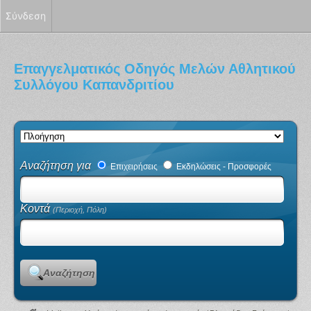
Σύνδεση
Επαγγελματικός Οδηγός Μελών Αθλητικού
Συλλόγου Καπανδριτίου
Αναζήτηση για
Επιχειρήσεις
Εκδηλώσεις - Προσφορές
Κοντά
(Περιοχή, Πόλη)
Αναζήτηση