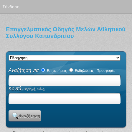
Σύνδεση
Επαγγελματικός Οδηγός Μελών Αθλητικού
Συλλόγου Καπανδριτίου
Αναζήτηση για
Επιχειρήσεις
Εκδηλώσεις - Προσφορές
Κοντά
(Περιοχή, Πόλη)
Αναζήτηση