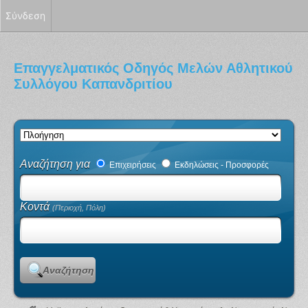
Σύνδεση
Επαγγελματικός Οδηγός Μελών Αθλητικού
Συλλόγου Καπανδριτίου
Αναζήτηση για
Επιχειρήσεις
Εκδηλώσεις - Προσφορές
Κοντά
(Περιοχή, Πόλη)
Αναζήτηση