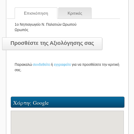
Επισκόπηση
Κριτικές
1o Νηπιαγωγείο Ν. Παλατιών Ωρωπού
Ωρωπός
Προσθέστε της Αξιολόγησης σας
Παρακαλώ
συνδεθείτε
ή
εγγραφείτε
για να προσθέσετε την κριτική
σας.
Χάρτης Google