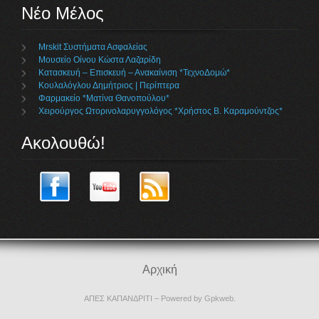
Νέο Μέλος
Mrskit Συστήματα Ασφαλείας
Μουσείο Οίνου Κώστα Λαζαρίδη
Κατασκευή – Επισκευή – Ανακαίνιση *ΤεχνοΔομώ*
Κουλαλόγλου Δημήτριος | Περίπτερα
Φαρμακείο *Ματίνα Θανοπούλου*
Χειρούργος Ωτορινολαρυγγολόγος *Χρήστος Β. Καραμούντζος*
Ακολουθώ!
Αρχική
ΑΠΕΣ ΚΑΠΑΝΔΡΙΤΙ
– Powered by
Gpkweb
.