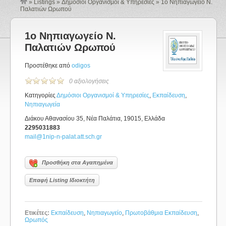
»
Listings
»
Δημόσιοι Οργανισμοί & Υπηρεσίες
»
1o Νηπιαγωγείο Ν.
Παλατιών Ωρωπού
1o Νηπιαγωγείο Ν.
Παλατιών Ωρωπού
Προστέθηκε από
odigos
0 αξιολογήσεις
Κατηγορίες
Δημόσιοι Οργανισμοί & Υπηρεσίες
,
Εκπαίδευση
,
Νηπιαγωγεία
Διάκου Αθανασίου 35, Νέα Παλάτια, 19015, Ελλάδα
2295031883
mail@1nip-n-palat.att.sch.gr
Προσθήκη στα Αγαπημένα
Επαφή Listing Ιδιοκτήτη
Ετικέτες:
Εκπαίδευση
,
Νηπιαγωγείο
,
Πρωτοβάθμια Εκπαίδευση
,
Ωρωπός