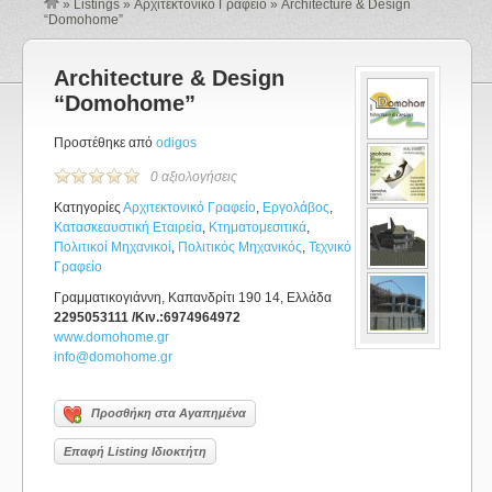
»
Listings
»
Αρχιτεκτονικό Γραφείο
»
Architecture & Design
“Domohome”
Architecture & Design
“Domohome”
Προστέθηκε από
odigos
0 αξιολογήσεις
Κατηγορίες
Αρχιτεκτονικό Γραφείο
,
Εργολάβος
,
Κατασκεαυστική Εταιρεία
,
Κτηματομεσιτικά
,
Πολιτικοί Μηχανικοί
,
Πολιτικός Μηχανικός
,
Τεχνικό
Γραφείο
Γραμματικογιάννη, Καπανδρίτι 190 14, Ελλάδα
2295053111 /Κιν.:6974964972
www.domohome.gr
info@domohome.gr
Προσθήκη στα Αγαπημένα
Επαφή Listing Ιδιοκτήτη