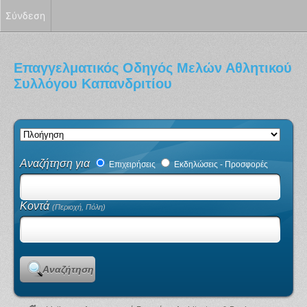
Σύνδεση
Επαγγελματικός Οδηγός Μελών Αθλητικού
Συλλόγου Καπανδριτίου
Αναζήτηση για
Επιχειρήσεις
Εκδηλώσεις - Προσφορές
Κοντά
(Περιοχή, Πόλη)
Αναζήτηση