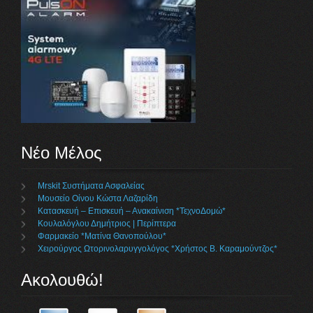
Νέο Μέλος
Mrskit Συστήματα Ασφαλείας
Μουσείο Οίνου Κώστα Λαζαρίδη
Κατασκευή – Επισκευή – Ανακαίνιση *ΤεχνοΔομώ*
Κουλαλόγλου Δημήτριος | Περίπτερα
Φαρμακείο *Ματίνα Θανοπούλου*
Χειρούργος Ωτορινολαρυγγολόγος *Χρήστος Β. Καραμούντζος*
Ακολουθώ!